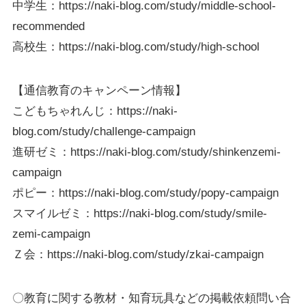
中学生：https://naki-blog.com/study/middle-school-
recommended
高校生：https://naki-blog.com/study/high-school
【通信教育のキャンペーン情報】
こどもちゃれんじ：https://naki-
blog.com/study/challenge-campaign
進研ゼミ：https://naki-blog.com/study/shinkenzemi-
campaign
ポピー：https://naki-blog.com/study/popy-campaign
スマイルゼミ：https://naki-blog.com/study/smile-
zemi-campaign
Ｚ会：https://naki-blog.com/study/zkai-campaign
〇教育に関する教材・知育玩具などの掲載依頼問い合