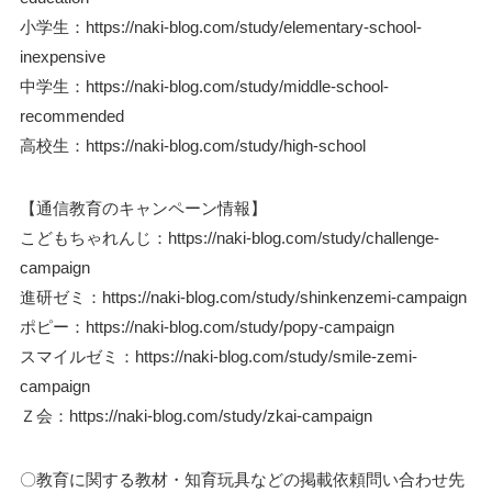
小学生：https://naki-blog.com/study/elementary-school-
inexpensive
中学生：https://naki-blog.com/study/middle-school-
recommended
高校生：https://naki-blog.com/study/high-school
【通信教育のキャンペーン情報】
こどもちゃれんじ：https://naki-blog.com/study/challenge-
campaign
進研ゼミ：https://naki-blog.com/study/shinkenzemi-campaign
ポピー：https://naki-blog.com/study/popy-campaign
スマイルゼミ：https://naki-blog.com/study/smile-zemi-
campaign
Ｚ会：https://naki-blog.com/study/zkai-campaign
〇教育に関する教材・知育玩具などの掲載依頼問い合わせ先