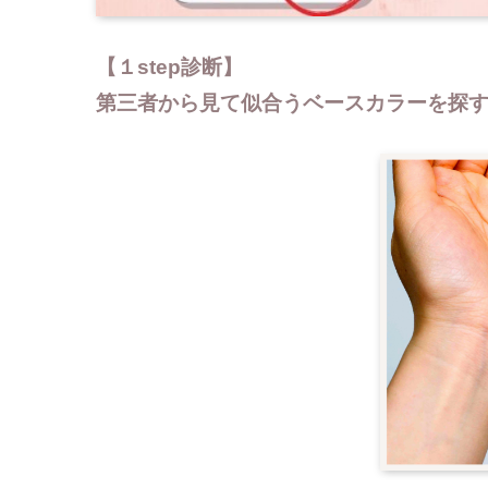
【１step診断】
第三者から見て似合う
ベースカラーを探