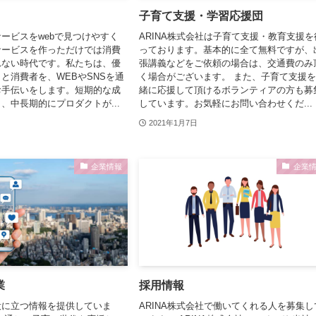
子育て支援・学習応援団
ービスをwebで見つけやすく
ARINA株式会社は子育て支援・教育支援を
サービスを作っただけでは消費
っております。基本的に全て無料ですが、
れない時代です。私たちは、優
張講義などをご依頼の場合は、交通費のみ
と消費者を、WEBやSNSを通
く場合がございます。 また、子育て支援
お手伝いをします。短期的な成
緒に応援して頂けるボランティアの方も募
、中長期的にプロダクトが...
しています。お気軽にお問い合わせくだ...
2021年1月7日
企業情報
企業
業
採用情報
役に立つ情報を提供していま
ARINA株式会社で働いてくれる人を募集し