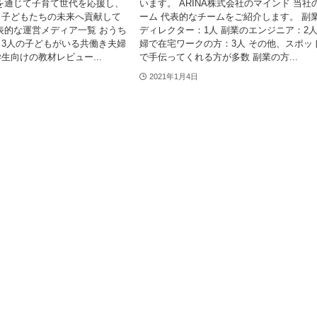
を通じて子育て世代を応援し、
います。 ARINA株式会社のマインド 当社
と子どもたちの未来へ貢献して
ーム 代表的なチームをご紹介します。 副
表的な運営メディア一覧 おうち
ディレクター：1人 副業のエンジニア：2人
3人の子どもがいる共働き夫婦
婦で在宅ワークの方：3人 その他、スポッ
生向けの教材レビュー...
で手伝ってくれる方が多数 副業の方...
2021年1月4日