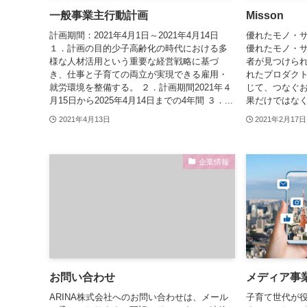
一般事業主行動計画
Misson
計画期間：2021年4月1日～2021年4月14日
優れたモノ・サ
１．計画の目的少子高齢化の時代における多
優れたモノ・
様な人材活用という重要な経営戦略に基づ
者が見つけら
き、仕事と子育ての両立が実現できる雇用・
れたプロダクト
就労環境を整備する。 ２．計画期間2021年４
じて、つなぐ
月15日から2025年4月14日までの4年間 ３．...
果だけではなく
2021年4月13日
2021年2月17日
企業情報
お問い合わせ
メディア事
ARINA株式会社へのお問い合わせは、メール
子育て世代が