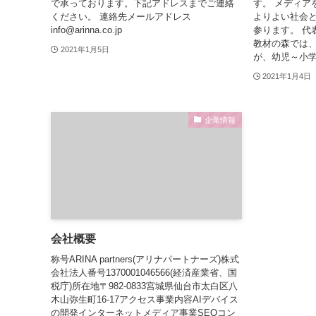
で承っております。下記アドレスまでご連絡
す。 メディア
ください。 連絡先メールアドレス
よりよい社会
info@arinna.co.jp
参ります。 代
教材の森では、
2021年1月5日
が、幼児～小学
2021年1月4日
企業情報
会社概要
称号ARINA partners(アリナパートナーズ)株式
会社法人番号1370001046566(経済産業省、国
税庁)所在地〒982-0833宮城県仙台市太白区八
木山弥生町16-17アクセス事業内容AIデバイス
の開発インターネットメディア事業SEOコン